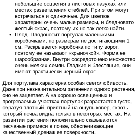
небольшие соцветия в листовых пазухах или
местах разветвления стеблей. При этом могут
встречаться и одиночные. Для цветков
характерны очень малые размеры, и бледновато
желтый окрас, поэтому их не так легко найти.
Плод. Плодоносит портулак маленькими
коробочками, по размерам не достигающими 1
см. Раскрывается коробочка по типу ворот,
поэтому ее называют «крыночкой». Форма ее
шарообразная. Внутри сосредоточено множество
очень мелких семян. Гладкие и блестящие, они
имеют практически черный окрас.
Для портулака характерна особая светолюбивость.
Даже при незначительном затенении одного растения,
оно не зацветает. А на хорошо освещенных и
прогреваемых участках портулак разрастается густо,
образуя плотный, приятный на ощупь ковер, сквозь
который почва видна только в некоторых местах. На
развитии растения положительно сказываются
песчаные примеси в почве, обеспечивающие
качественный дренаж ее поверхности.