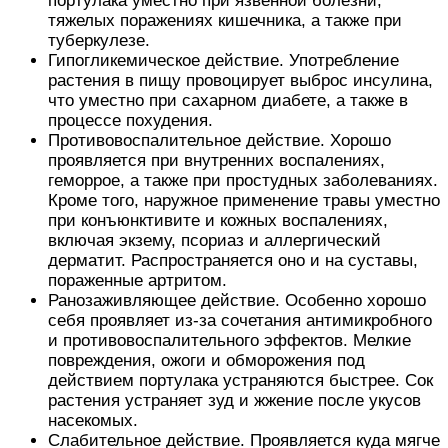
портулака уместно при язвенной болезни,
тяжелых поражениях кишечника, а также при
туберкулезе.
Гипогликемическое действие. Употребление
растения в пищу провоцирует выброс инсулина,
что уместно при сахарном диабете, а также в
процессе похудения.
Противовоспалительное действие. Хорошо
проявляется при внутренних воспалениях,
геморрое, а также при простудных заболеваниях.
Кроме того, наружное применение травы уместно
при конъюнктивите и кожных воспалениях,
включая экзему, псориаз и аллергический
дерматит. Распространяется оно и на суставы,
пораженные артритом.
Ранозаживляющее действие. Особенно хорошо
себя проявляет из-за сочетания антимикробного
и противовоспалительного эффектов. Мелкие
повреждения, ожоги и обморожения под
действием портулака устраняются быстрее. Сок
растения устраняет зуд и жжение после укусов
насекомых.
Слабительное действие. Проявляется куда мягче