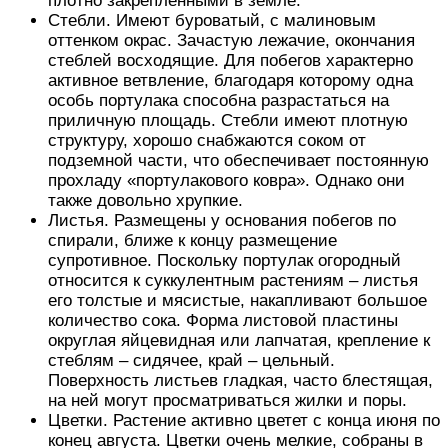
плотно закрепленными в земле.
Стебли. Имеют буроватый, с малиновым
оттенком окрас. Зачастую лежачие, окончания
стеблей восходящие. Для побегов характерно
активное ветвление, благодаря которому одна
особь портулака способна разрастаться на
приличную площадь. Стебли имеют плотную
структуру, хорошо снабжаются соком от
подземной части, что обеспечивает постоянную
прохладу «портулакового ковра». Однако они
также довольно хрупкие.
Листья. Размещены у основания побегов по
спирали, ближе к концу размещение
супротивное. Поскольку портулак огородный
относится к суккулентным растениям – листья
его толстые и мясистые, накапливают большое
количество сока. Форма листовой пластины
округлая яйцевидная или лапчатая, крепление к
стеблям – сидячее, край – цельный.
Поверхность листьев гладкая, часто блестящая,
на ней могут просматриваться жилки и поры.
Цветки. Растение активно цветет с конца июня по
конец августа. Цветки очень мелкие, собраны в